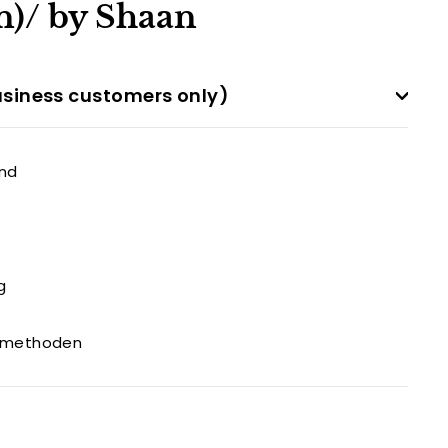
)/ by Shaan
siness customers only)
and
g
gsmethoden