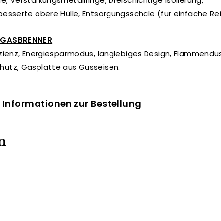
, Verstärkungsmetallringe, Dreischichtige Isolierung,
besserte obere Hülle, Entsorgungsschale (für einfache Re
LGASBRENNER
izienz, Energiesparmodus, langlebiges Design, Flammendü
utz, Gasplatte aus Gusseisen.
 Informationen zur Bestellung
n