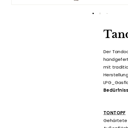
Tand
Der Tandoo
handgeferti
mit traditi
Herstellun
LPG_Gasflas
Bedürfnis
TONTOPF
Gehärtete 