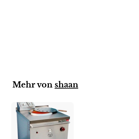
LPG
Tandoor Ofen mit
LPG (Lehmofen)/
by Shaan
Mehr von
shaan