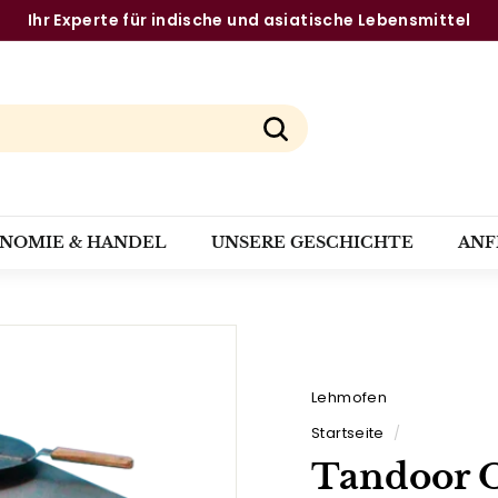
Die stärksten Marken aus einer Hand
Pause
Diashow
Suchen
ONOMIE & HANDEL
UNSERE GESCHICHTE
ANF
Lehmofen
Startseite
/
Tandoor 