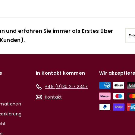
n und erfahren Sie immer als Erstes über
E-
 Kunden).
Mai
ein
s
In Kontakt kommen
Wir akzeptier
+49 (0)30 217 2347
Kontakt
rmationen
erklärung
cht
nt