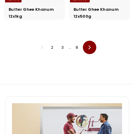
Butter Ghee Khanum
Butter Ghee Khanum
12x1kg
12x500g
1
2
3
…
8
Vorwärts