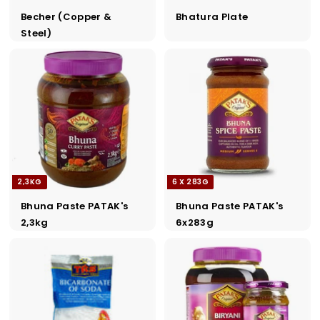
Becher (Copper &
Bhatura Plate
Steel)
2,3KG
6 X 283G
Bhuna Paste PATAK's
Bhuna Paste PATAK's
2,3kg
6x283g