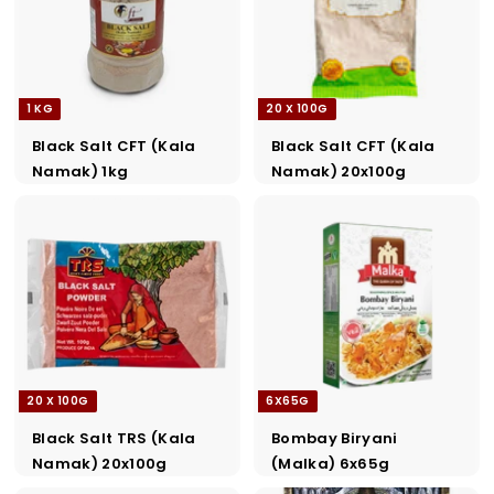
1 KG
20 X 100G
Black Salt CFT (Kala
Black Salt CFT (Kala
Namak) 1kg
Namak) 20x100g
20 X 100G
6X65G
Black Salt TRS (Kala
Bombay Biryani
Namak) 20x100g
(Malka) 6x65g