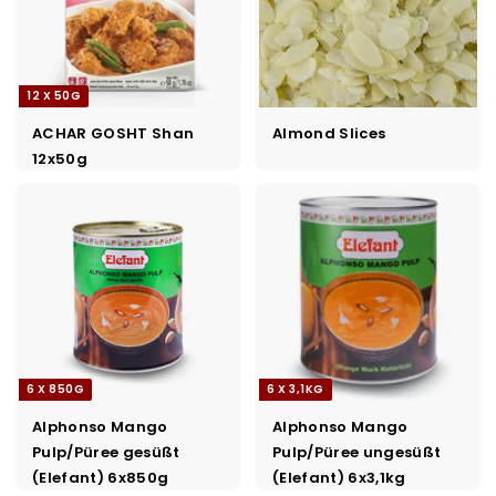
12 X 50G
ACHAR GOSHT Shan
Almond Slices
12x50g
6 X 850G
6 X 3,1KG
Alphonso Mango
Alphonso Mango
Pulp/Püree gesüßt
Pulp/Püree ungesüßt
(Elefant) 6x850g
(Elefant) 6x3,1kg