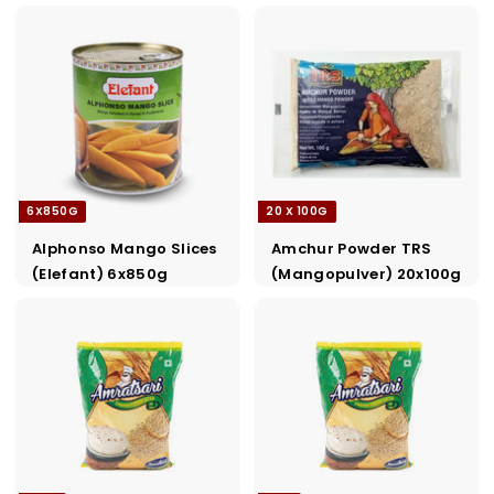
6X850G
20 X 100G
Alphonso Mango Slices
Amchur Powder TRS
(Elefant) 6x850g
(Mangopulver) 20x100g