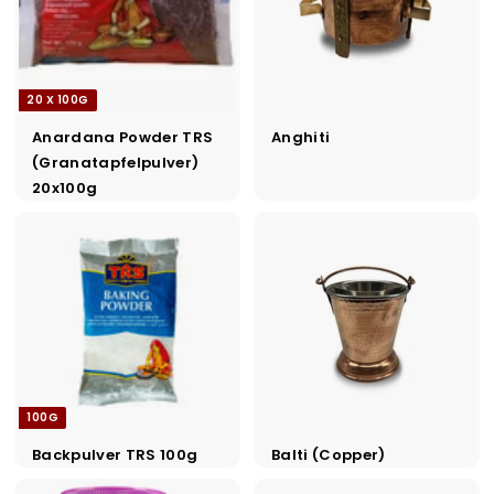
20 X 100G
Anardana Powder TRS
Anghiti
(Granatapfelpulver)
20x100g
100G
Backpulver TRS 100g
Balti (Copper)