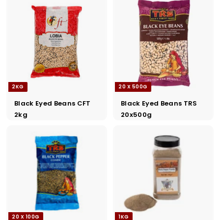
2KG
20 X 500G
Black Eyed Beans CFT
Black Eyed Beans TRS
2kg
20x500g
20 X 100G
1KG