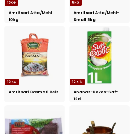
10KG
5KG
Amritsari Atta/Mehl
Amritsari Atta/Mehl-
10kg
Small 5kg
10 KG
12 X 1L
Amritsari Basmati Reis
Ananas-Kokos-Saft
12x1l