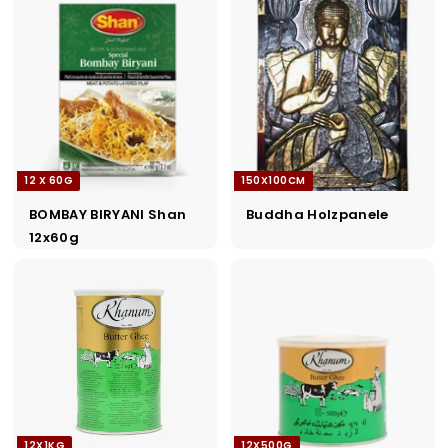
12 X 60G
150X100CM
BOMBAY BIRYANI Shan
Buddha Holzpanele
12x60g
12X1KG
12X500G