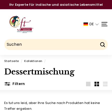
Ihr Experte für indische und asiatische Lebensmittel
Direkt
Die stärksten Marken aus einer Hand
zum
Pause
C
Inhalt
Diashow
h
DE
SEIT
a
u
h
d
Such
r
Startseite
/
Kollektionen
/
y
Dessertmischung
F
o
Filtern
o
groß
Klein
List
d
T
Es tut uns leid, aber Ihre Suche nach Produkten hat keine
r
Treffer ergeben.