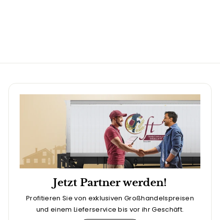
a
d
e
r
s
Jetzt Partner werden!
Profitieren Sie von exklusiven Großhandelspreisen
und einem Lieferservice bis vor ihr Geschäft.