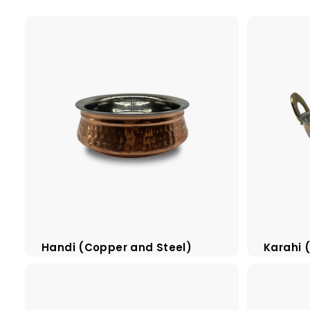
a
d
e
r
s
Handi (Copper and Steel)
Karahi 