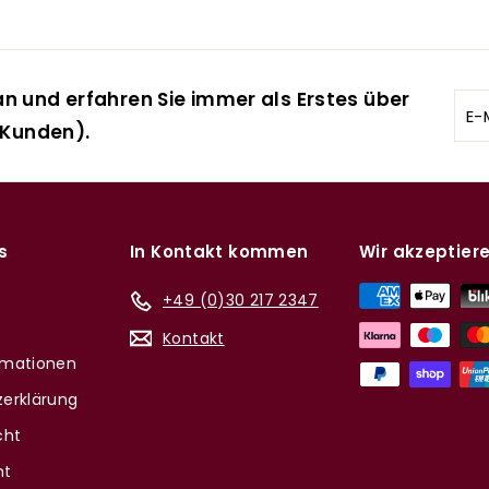
n und erfahren Sie immer als Erstes über
E-
 Kunden).
Mai
ein
s
In Kontakt kommen
Wir akzeptier
+49 (0)30 217 2347
Kontakt
rmationen
erklärung
cht
nt