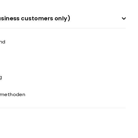
siness customers only)
and
g
gsmethoden