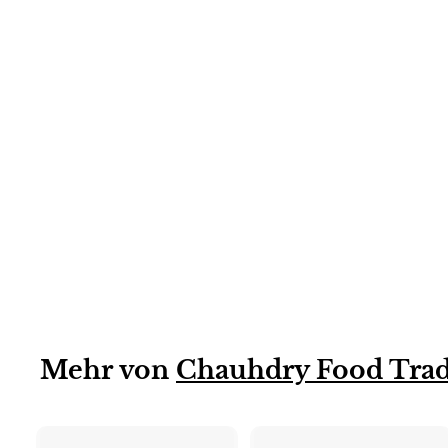
6 X 750 ML
Jogi Weißwein
6x750 ml
Mehr von
Chauhdry Food Tra