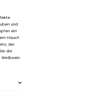
rfekte
auben und
opfen ein
inem Hauch
ins, der
Sie die
i Weißwein