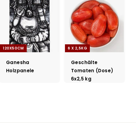
120X50CM
6 X 2,5KG
Ganesha
Geschälte
Holzpanele
Tomaten (Dose)
6x2,5 kg