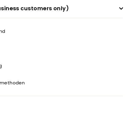
siness customers only)
and
g
gsmethoden