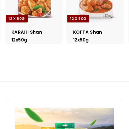
12 X 50G
12 X 50G
KARAHI Shan
KOFTA Shan
12x50g
12x50g