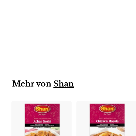
12 X 60G
BOMBAY BIRYANI
Shan 12x60g
Mehr von
Shan