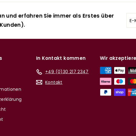
n und erfahren Sie immer als Erstes über
E-
 Kunden).
Mai
ein
s
In Kontakt kommen
Wir akzeptier
+49 (0)30 217 2347
Kontakt
rmationen
erklärung
cht
nt