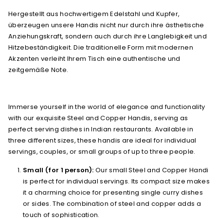
Hergestellt aus hochwertigem Edelstahl und Kupfer,
überzeugen unsere Handis nicht nur durch ihre ästhetische
Anziehungskraft, sondern auch durch ihre Langlebigkeit und
Hitzebeständigkeit. Die traditionelle Form mit modernen
Akzenten verleiht Ihrem Tisch eine authentische und
zeitgemäße Note.
Immerse yourself in the world of elegance and functionality
with our exquisite Steel and Copper Handis, serving as
perfect serving dishes in Indian restaurants. Available in
three different sizes, these handis are ideal for individual
servings, couples, or small groups of up to three people.
Small (for 1 person):
Our small Steel and Copper Handi
is perfect for individual servings. Its compact size makes
it a charming choice for presenting single curry dishes
or sides. The combination of steel and copper adds a
touch of sophistication.