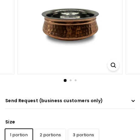
a
d
e
r
s
Send Request (business customers only)
Size
1 portion
2 portions
3 portions