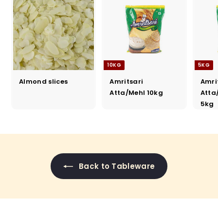
10KG
5KG
Almond slices
Amritsari
Amri
Atta/Mehl 10kg
Atta
5kg
Back to Tableware