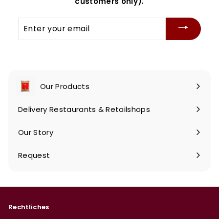
customers only).
Enter
your
email
Our Products
Expand
submenu
Delivery Restaurants & Retailshops
Our Story
Request
Rechtliches