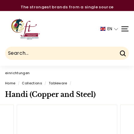
Skip
The strongest brands from a single source
to
Pause
C
content
slideshow
h
EN
SITE
a
u
h
d
Sear
r
einrichtungen
y
F
Home
/
Collections
/
Tableware
/
o
Handi (Copper and Steel)
o
d
T
r