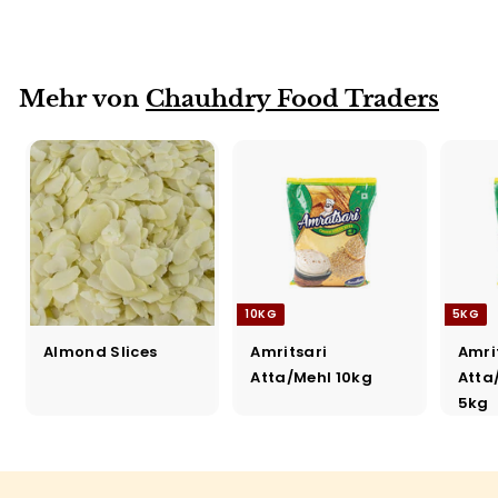
12x300g
Mehr von
Chauhdry Food Traders
10KG
5KG
Almond Slices
Amritsari
Amri
Atta/Mehl 10kg
Atta
5kg