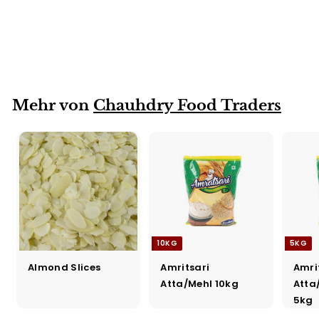
2KG
Masoor Whole CFT
2kg
Mehr von
Chauhdry Food Traders
10KG
5KG
Almond Slices
Amritsari
Amri
Atta/Mehl 10kg
Atta
5kg