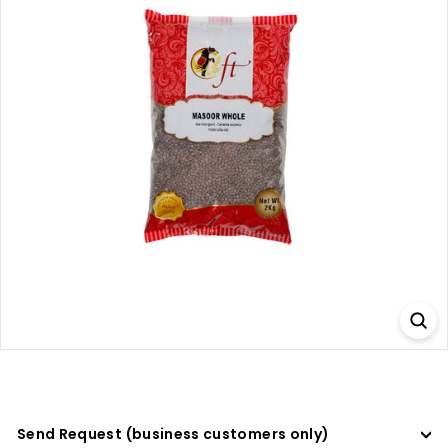
a
d
e
r
s
Send Request (business customers only)