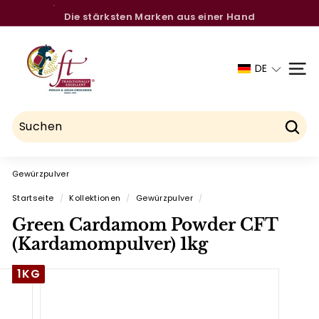
Direkt
Die stärksten Marken aus einer Hand
zum
Pause
C
Inhalt
Diashow
h
DE
SEIT
a
u
h
d
Such
r
Gewürzpulver
y
F
Startseite
/
Kollektionen
/
Gewürzpulver
/
o
Green Cardamom Powder CFT
o
(Kardamompulver) 1kg
d
1KG
T
r