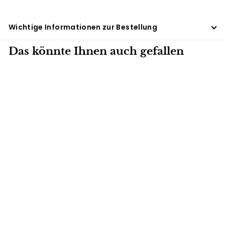
Wichtige Informationen zur Bestellung
Das könnte Ihnen auch gefallen
1KG
Green Cardamom
Powder CFT
(Kardamompulver
) 1kg