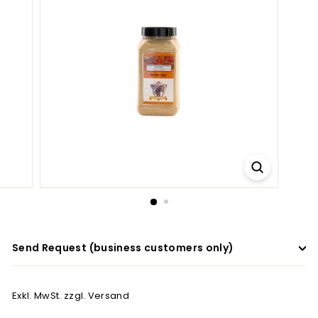
a
d
e
r
s
Send Request (business customers only)
Exkl. MwSt. zzgl. Versand