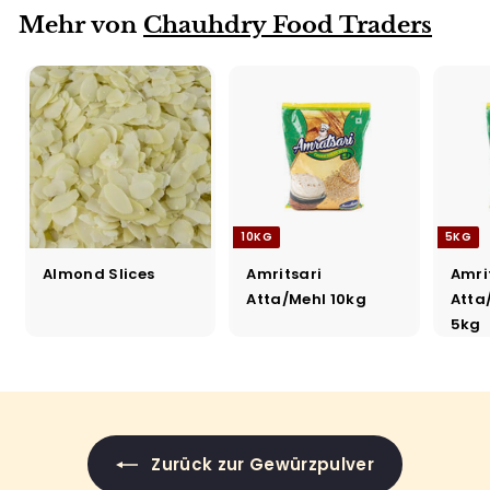
Mehr von
Chauhdry Food Traders
10KG
5KG
Almond Slices
Amritsari
Amri
Atta/Mehl 10kg
Atta
5kg
Zurück zur Gewürzpulver