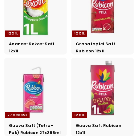
a
d
e
r
12 X 1L
12 X 1L
s
Ananas-Kokos-Saft
Granatapfel Saft
12x1l
Rubicon 12x1l
27 X 288ML
12 X 1L
Guava Saft (Tetra-
Guava Saft Rubicon
Pak) Rubicon 27x288ml
12x1l