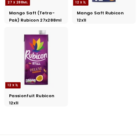
27 X 288ML
12 X 1L
Mango Saft (Tetra-
Mango Saft Rubicon
Pak) Rubicon 27x288ml
12x1l
12 X 1L
Passionfuit Rubicon
12x1l