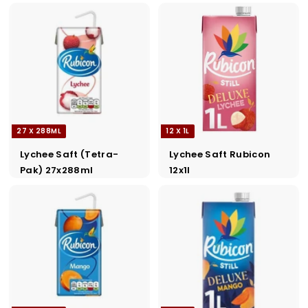
27 X 288ML
12 X 1L
Lychee Saft (Tetra-
Lychee Saft Rubicon
Pak) 27x288ml
12x1l